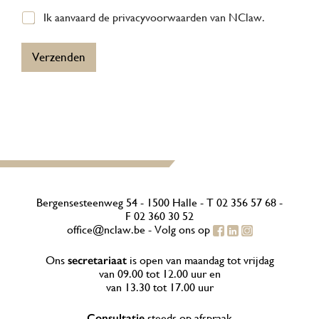
*
G
Ik aanvaard de privacyvoorwaarden van NClaw.
D
P
Verzenden
R
*
Bergensesteenweg 54 - 1500 Halle -
T
02 356 57 68
-
F 02 360 30 52
office@nclaw.be
- Volg ons op
Ons
secretariaat
is open van maandag tot vrijdag
van 09.00 tot 12.00 uur en
van 13.30 tot 17.00 uur
Consultatie
steeds op afspraak