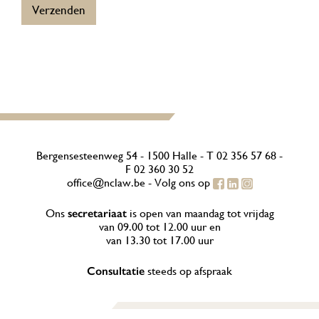
B
Verzenden
R
e
*
r
i
c
h
t
G
D
P
R
Bergensesteenweg 54 - 1500 Halle -
T
02 356 57 68
-
F 02 360 30 52
office@nclaw.be
- Volg ons op
Ons
secretariaat
is open van maandag tot vrijdag
van 09.00 tot 12.00 uur en
van 13.30 tot 17.00 uur
Consultatie
steeds op afspraak